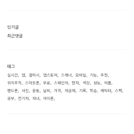
인기글
최근댓글
태그
실시간
앱
갤럭시
앱스토어
스캐너
모바일
기능
추천
위치추적
스마트폰
무료
스페인어
한자
색상
성능
어플
핸드폰
사진
운동
날씨
가격
자급제
기록
학습
캐릭터
스펙
공부
전기차
자녀
아이폰