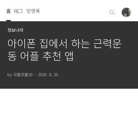
본문 바로가기
홈
태그
방명록
정보나라
아이폰 집에서 하는 근력운
동 어플 추천 앱
by 꼬물꼬물20
2025. 8. 25.