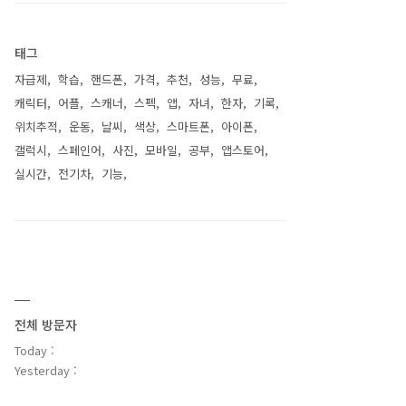
태그
자급제
학습
핸드폰
가격
추천
성능
무료
캐릭터
어플
스캐너
스펙
앱
자녀
한자
기록
위치추적
운동
날씨
색상
스마트폰
아이폰
갤럭시
스페인어
사진
모바일
공부
앱스토어
실시간
전기차
기능
전체 방문자
Today :
Yesterday :