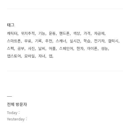
태그
캐릭터
위치추적
기능
운동
핸드폰
색상
가격
자급제
스마트폰
무료
기록
추천
스캐너
실시간
학습
전기차
갤럭시
스펙
공부
사진
날씨
어플
스페인어
한자
아이폰
성능
앱스토어
모바일
자녀
앱
전체 방문자
Today :
Yesterday :