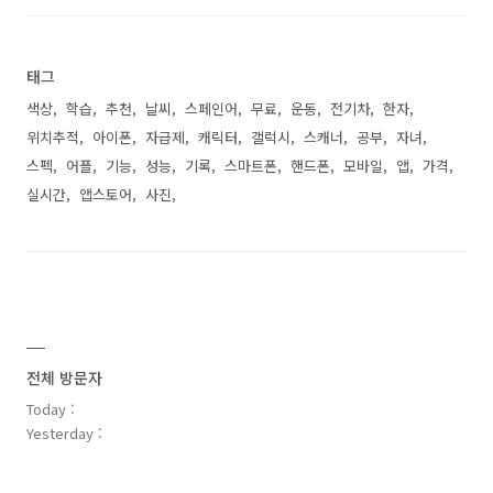
태그
색상
학습
추천
날씨
스페인어
무료
운동
전기차
한자
위치추적
아이폰
자급제
캐릭터
갤럭시
스캐너
공부
자녀
스펙
어플
기능
성능
기록
스마트폰
핸드폰
모바일
앱
가격
실시간
앱스토어
사진
전체 방문자
Today :
Yesterday :