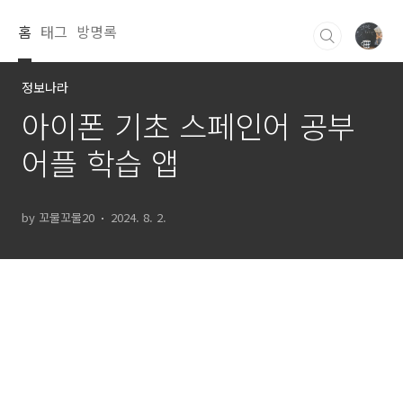
본문 바로가기
홈
태그
방명록
정보나라
아이폰 기초 스페인어 공부
어플 학습 앱
by 꼬물꼬물20
2024. 8. 2.