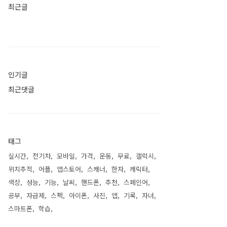
최근글
인기글
최근댓글
태그
실시간
전기차
모바일
가격
운동
무료
갤럭시
위치추적
어플
앱스토어
스캐너
한자
캐릭터
색상
성능
기능
날씨
핸드폰
추천
스페인어
공부
자급제
스펙
아이폰
사진
앱
기록
자녀
스마트폰
학습