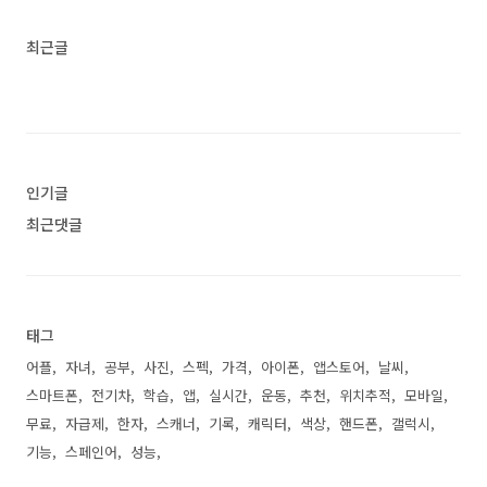
최근글
인기글
최근댓글
태그
어플
자녀
공부
사진
스펙
가격
아이폰
앱스토어
날씨
스마트폰
전기차
학습
앱
실시간
운동
추천
위치추적
모바일
무료
자급제
한자
스캐너
기록
캐릭터
색상
핸드폰
갤럭시
기능
스페인어
성능