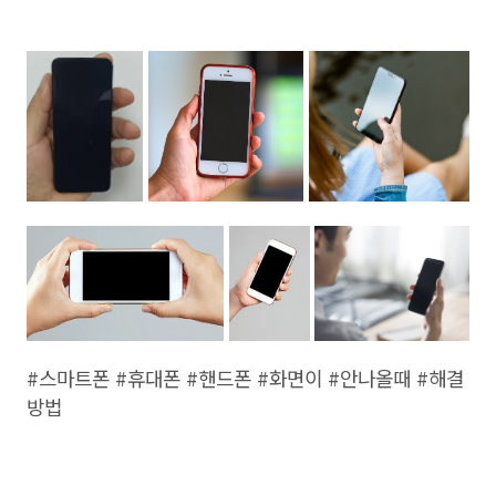
#스마트폰 #휴대폰 #핸드폰 #화면이 #안나올때 #해결
방법