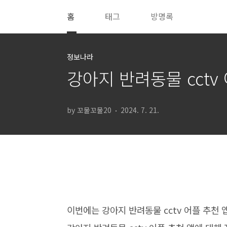
본문 바로가기
홈
태그
방명록
정보나라
강아지 반려동물 cctv
by 꼬물꼬물20
2024. 7. 21.
이번에는 강아지 반려동물 cctv 어플 추천