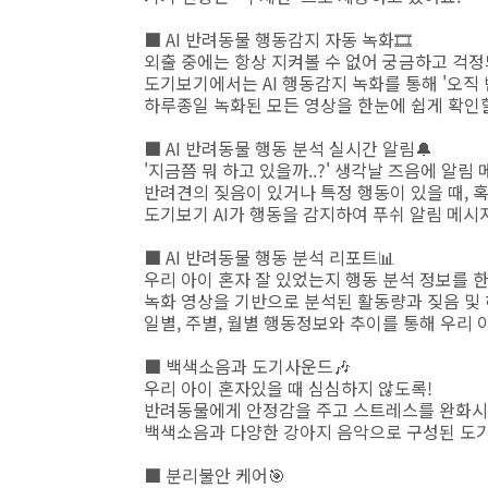
■ AI 반려동물 행동감지 자동 녹화🎞️
외출 중에는 항상 지켜볼 수 없어 궁금하고 걱정
도기보기에서는 AI 행동감지 녹화를 통해 '오직
하루종일 녹화된 모든 영상을 한눈에 쉽게 확인할
■ AI 반려동물 행동 분석 실시간 알림🔔
'지금쯤 뭐 하고 있을까..?' 생각날 즈음에 알림
반려견의 짖음이 있거나 특정 행동이 있을 때, 혹
도기보기 AI가 행동을 감지하여 푸쉬 알림 메시
■ AI 반려동물 행동 분석 리포트📊
우리 아이 혼자 잘 있었는지 행동 분석 정보를 
녹화 영상을 기반으로 분석된 활동량과 짖음 및 
일별, 주별, 월별 행동정보와 추이를 통해 우리
■ 백색소음과 도기사운드🎶
우리 아이 혼자있을 때 심심하지 않도록!
반려동물에게 안정감을 주고 스트레스를 완화시
백색소음과 다양한 강아지 음악으로 구성된 도
■ 분리불안 케어🎯