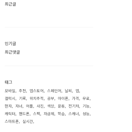
최근글
인기글
최근댓글
태그
모바일
추천
앱스토어
스페인어
날씨
앱
갤럭시
기록
위치추적
공부
아이폰
가격
무료
한자
자녀
어플
사진
색상
운동
전기차
기능
캐릭터
핸드폰
스펙
자급제
학습
스캐너
성능
스마트폰
실시간