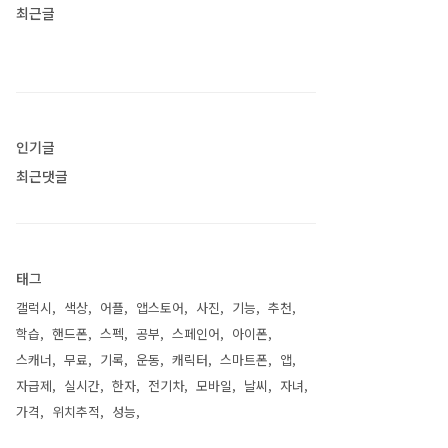
최근글
인기글
최근댓글
태그
갤럭시
색상
어플
앱스토어
사진
기능
추천
학습
핸드폰
스펙
공부
스페인어
아이폰
스캐너
무료
기록
운동
캐릭터
스마트폰
앱
자급제
실시간
한자
전기차
모바일
날씨
자녀
가격
위치추적
성능