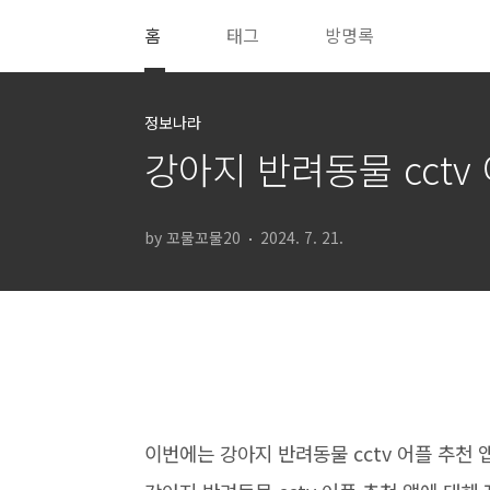
본문 바로가기
홈
태그
방명록
정보나라
강아지 반려동물 cctv
by 꼬물꼬물20
2024. 7. 21.
이번에는 강아지 반려동물 cctv 어플 추천