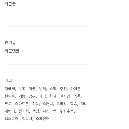
최근글
인기글
최근댓글
태그
자급제
운동
어플
날씨
스펙
추천
아이폰
핸드폰
기능
공부
가격
한자
실시간
기록
무료
스마트폰
성능
스캐너
모바일
학습
자녀
캐릭터
전기차
색상
사진
앱
위치추적
앱스토어
갤럭시
스페인어