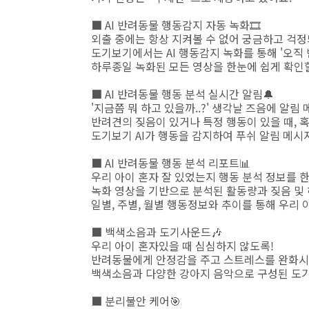
■ AI 반려동물 행동감지 자동 녹화🎞️
외출 중에는 항상 지켜볼 수 없어 궁금하고 걱정
도기보기에서는 AI 행동감지 녹화를 통해 '오직
하루종일 녹화된 모든 영상을 한눈에 쉽게 확인할
■ AI 반려동물 행동 분석 실시간 알림🔔
'지금쯤 뭐 하고 있을까..?' 생각날 즈음에 알림
반려견의 짖음이 있거나 특정 행동이 있을 때, 혹
도기보기 AI가 행동을 감지하여 푸쉬 알림 메시
■ AI 반려동물 행동 분석 리포트📊
우리 아이 혼자 잘 있었는지 행동 분석 정보를 
녹화 영상을 기반으로 분석된 활동량과 짖음 및 
일별, 주별, 월별 행동정보와 추이를 통해 우리
■ 백색소음과 도기사운드🎶
우리 아이 혼자있을 때 심심하지 않도록!
반려동물에게 안정감을 주고 스트레스를 완화시
백색소음과 다양한 강아지 음악으로 구성된 도
■ 분리불안 케어🎯