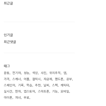
최근글
인기글
최근댓글
태그
운동
전기차
성능
색상
사진
위치추적
앱
가격
스캐너
어플
갤럭시
자급제
핸드폰
공부
스페인어
기록
학습
추천
날씨
스펙
캐릭터
실시간
한자
앱스토어
스마트폰
기능
모바일
아이폰
자녀
무료