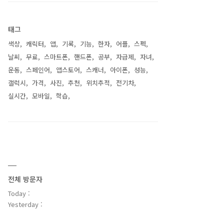
태그
색상
캐릭터
앱
기록
기능
한자
어플
스펙
날씨
무료
스마트폰
핸드폰
공부
자급제
자녀
운동
스페인어
앱스토어
스캐너
아이폰
성능
갤럭시
가격
사진
추천
위치추적
전기차
실시간
모바일
학습
전체 방문자
Today :
Yesterday :