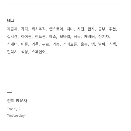
태그
자급제
가격
위치추적
앱스토어
자녀
사진
한자
공부
추천
실시간
아이폰
핸드폰
학습
모바일
성능
캐릭터
전기차
스캐너
어플
기록
무료
기능
스마트폰
운동
앱
날씨
스펙
갤럭시
색상
스페인어
전체 방문자
Today :
Yesterday :