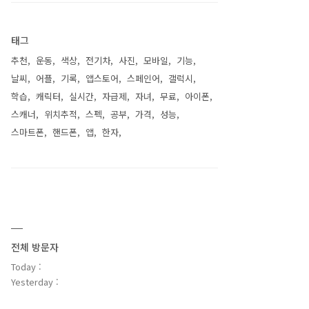
태그
추천
운동
색상
전기차
사진
모바일
기능
날씨
어플
기록
앱스토어
스페인어
갤럭시
학습
캐릭터
실시간
자급제
자녀
무료
아이폰
스캐너
위치추적
스펙
공부
가격
성능
스마트폰
핸드폰
앱
한자
전체 방문자
Today :
Yesterday :