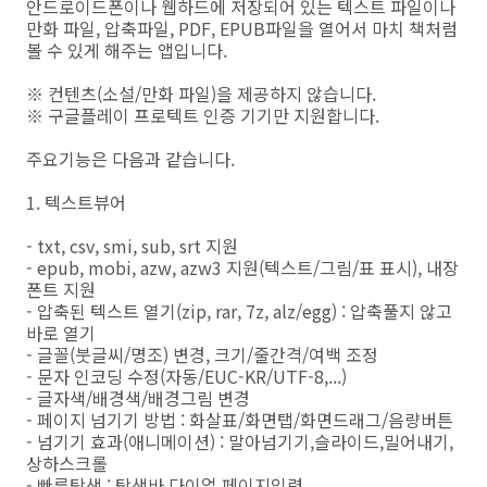
안드로이드폰이나 웹하드에 저장되어 있는 텍스트 파일이나
만화 파일, 압축파일, PDF, EPUB파일을 열어서 마치 책처럼
볼 수 있게 해주는 앱입니다.
※ 컨텐츠(소설/만화 파일)을 제공하지 않습니다.
※ 구글플레이 프로텍트 인증 기기만 지원합니다.
주요기능은 다음과 같습니다.
1. 텍스트뷰어
- txt, csv, smi, sub, srt 지원
- epub, mobi, azw, azw3 지원(텍스트/그림/표 표시), 내장
폰트 지원
- 압축된 텍스트 열기(zip, rar, 7z, alz/egg) : 압축풀지 않고
바로 열기
- 글꼴(붓글씨/명조) 변경, 크기/줄간격/여백 조정
- 문자 인코딩 수정(자동/EUC-KR/UTF-8,...)
- 글자색/배경색/배경그림 변경
- 페이지 넘기기 방법 : 화살표/화면탭/화면드래그/음량버튼
- 넘기기 효과(애니메이션) : 말아넘기기,슬라이드,밀어내기,
상하스크롤
- 빠른탐색 : 탐색바,다이얼,페이지입력