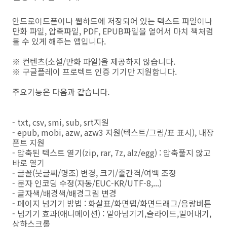
안드로이드폰이나 웹하드에 저장되어 있는 텍스트 파일이나
만화 파일, 압축파일, PDF, EPUB파일을 열어서 마치 책처럼
볼 수 있게 해주는 앱입니다.
※ 컨텐츠(소설/만화 파일)을 제공하지 않습니다.
※ 구글플레이 프로텍트 인증 기기만 지원합니다.
주요기능은 다음과 같습니다.
- txt, csv, smi, sub, srt지원
- epub, mobi, azw, azw3 지원(텍스트/그림/표 표시), 내장
폰트 지원
- 압축된 텍스트 열기(zip, rar, 7z, alz/egg) : 압축풀지 않고
바로 열기
- 글꼴(붓글씨/명조) 변경, 크기/줄간격/여백 조정
- 문자 인코딩 수정(자동/EUC-KR/UTF-8,...)
- 글자색/배경색/배경그림 변경
- 페이지 넘기기 방법 : 화살표/화면탭/화면드래그/음량버튼
- 넘기기 효과(애니메이션) : 말아넘기기,슬라이드,밀어내기,
상하스크롤