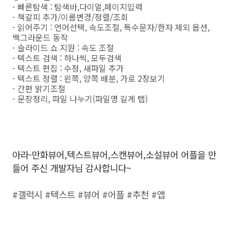
- 빠른탐색 : 탐색바,다이얼,페이지입력
- 책갈피 추가/이름변경/정렬/조회
- 읽어주기 : 언어선택, 속도조절, 특수문자/한자 제외 옵션,
백그라운드 동작
- 슬라이드 쇼 지원 : 속도 조절
- 텍스트 검색 : 하나씩, 모두검색
- 텍스트 편집 : 수정, 새파일 추가
- 텍스트 정렬 : 왼쪽, 양쪽 배분, 가로 2장보기
- 간편 밝기조절
- 문장정리, 파일 나누기(파일명 길게 탭)
아라-만화뷰어,텍스트뷰어,스캔뷰어,소설뷰어 어플을 만
들어 주신 개발자님 감사합니다~
#갤럭시 #텍스트 #뷰어 #어플 #추천 #앱