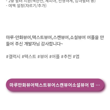
- 2중 필터 지원(색반전, 세피아, 선명하게, 감마필터 등)
- 여백 설정(자르기/추가)
마루-만화뷰어,텍스트뷰어,스캔뷰어,소설뷰어 어플을 만
들어 주신 개발자님 감사합니다~
#갤럭시 #텍스트 #뷰어 #어플 #추천 #앱
마루만화뷰어텍스트뷰어스캔뷰어소설뷰어 앱 다운