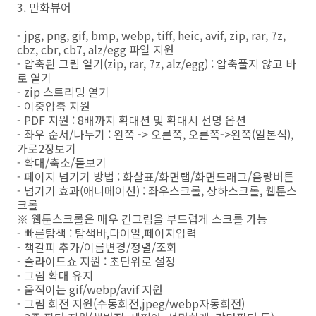
3. 만화뷰어
- jpg, png, gif, bmp, webp, tiff, heic, avif, zip, rar, 7z,
cbz, cbr, cb7, alz/egg 파일 지원
- 압축된 그림 열기(zip, rar, 7z, alz/egg) : 압축풀지 않고 바
로 열기
- zip 스트리밍 열기
- 이중압축 지원
- PDF 지원 : 8배까지 확대션 및 확대시 선명 옵션
- 좌우 순서/나누기 : 왼쪽 -> 오른쪽, 오른쪽->왼쪽(일본식),
가로2장보기
- 확대/축소/돋보기
- 페이지 넘기기 방법 : 화살표/화면탭/화면드래그/음량버튼
- 넘기기 효과(애니메이션) : 좌우스크롤, 상하스크롤, 웹툰스
크롤
※ 웹툰스크롤은 매우 긴그림을 부드럽게 스크롤 가능
- 빠른탐색 : 탐색바,다이얼,페이지입력
- 책갈피 추가/이름변경/정렬/조회
- 슬라이드쇼 지원 : 초단위로 설정
- 그림 확대 유지
- 움직이는 gif/webp/avif 지원
- 그림 회전 지원(수동회전,jpeg/webp자동회전)