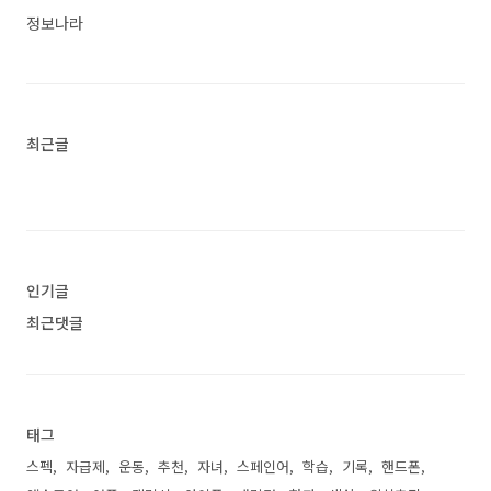
1. 갤럭시 S24 플러스 스펙 항목세부 사항프로세
정보나라
서삼성 엑시노스 2400 Mobile Processor (S5E9945)
삼성 엑시노스 커넥트 U100퀄컴 스냅드래곤 8 Ge
n 3 for Galaxy Mobile Pla..<
최근글
인기글
최근댓글
태그
스펙
자급제
운동
추천
자녀
스페인어
학습
기록
핸드폰