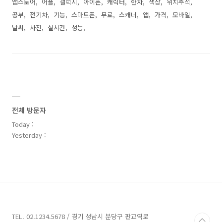
앱스토어
어플
갤럭시
아이폰
캐릭터
한자
색상
위치추적
공부
전기차
기능
스마트폰
무료
스캐너
앱
가격
모바일
날씨
사진
실시간
성능
전체 방문자
Today :
Yesterday :
TEL. 02.1234.5678 / 경기 성남시 분당구 판교역로