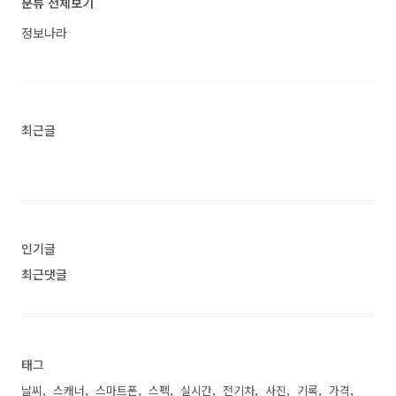
분류 전체보기
대 가격 스펙 기능 색상 정보에 대해 궁금하시다
면 따라와세요. 1. 애플 아이패드 미니 스팩 비
정보나라
교 애플 아이패드 미니 6세대 스펙 vs 아이패드 미
니 7세대 스펙 비고아이패드 미니 6 (2021년)아이
패드 미니 7 (2024년)칩셋A15 바이오닉 칩셋(2021
년 TSMC 3나노 공정 아이폰13 탑재)A17 프로 칩
셋(..<
최근글
인기글
최근댓글
태그
날씨
스캐너
스마트폰
스펙
실시간
전기차
사진
기록
가격