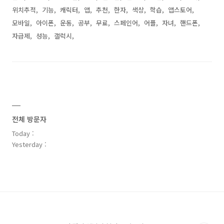
위치추적
기능
캐릭터
앱
추천
한자
색상
학습
앱스토어
모바일
아이폰
운동
공부
무료
스페인어
어플
자녀
핸드폰
자급제
성능
갤럭시
전체 방문자
Today :
Yesterday :