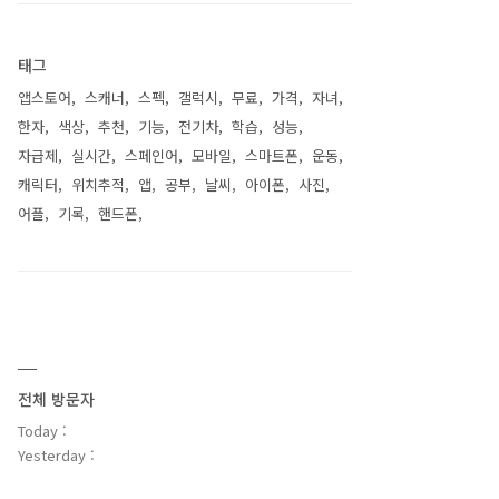
태그
앱스토어
스캐너
스펙
갤럭시
무료
가격
자녀
한자
색상
추천
기능
전기차
학습
성능
자급제
실시간
스페인어
모바일
스마트폰
운동
캐릭터
위치추적
앱
공부
날씨
아이폰
사진
어플
기록
핸드폰
전체 방문자
Today :
Yesterday :