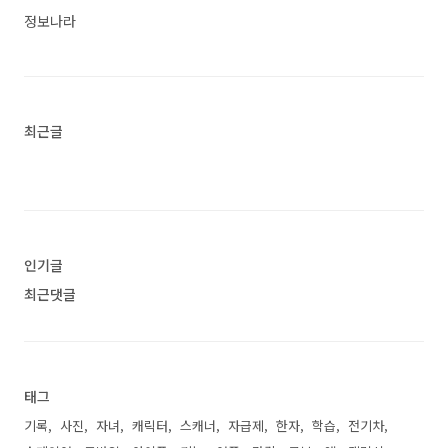
는 단어장, 영어회화, 스피킹, 인강 어플 소개 이
정보나라
어플은 구글플레이스토어에서 "중학생 영어 단어
문법"로 검색했을때 1번째로 나오는 어플입니다.
아래는 암기고래 - 말해주는 단어장, 영어회화, 스
피킹, 인강 어플에 대한 자세한 설..<
최근글
인기글
최근댓글
태그
기록
사진
자녀
캐릭터
스캐너
자급제
한자
학습
전기차