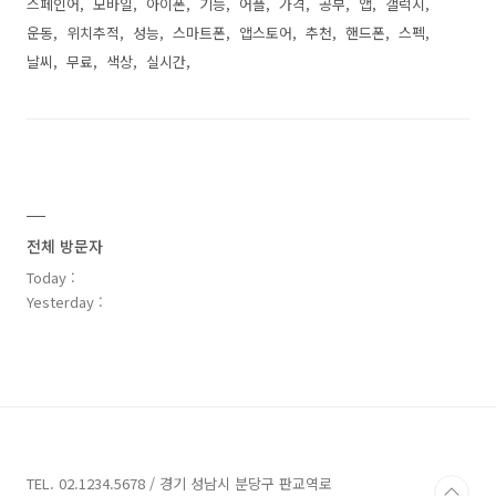
스페인어
모바일
아이폰
기능
어플
가격
공부
앱
갤럭시
운동
위치추적
성능
스마트폰
앱스토어
추천
핸드폰
스펙
날씨
무료
색상
실시간
전체 방문자
Today :
Yesterday :
TEL. 02.1234.5678 / 경기 성남시 분당구 판교역로