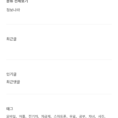
분류 전체보기
인, 그리고 최신 기술을 탑재한 아이폰 15의 특징
과 장점들을 아래에서 자세히 알아보겠습니다. 아
정보나라
이폰 15 자급제 가격 할인 최저가 스펙 색상 성능
정보에 대해 궁금하시다면 따라오세요. 1. 아이
폰 15 스펙 및 색상 항목아이폰 15 스펙칩Apple A
16 Bionic APL1W10 SoC + 2세대 초광대역 칩 + ..
<
최근글
인기글
최근댓글
태그
모바일
어플
전기차
자급제
스마트폰
무료
공부
자녀
사진