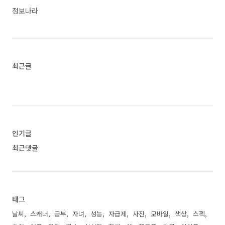
한 자세한 설명이니 참고하세요. 전국 어디서나,
정보나라
카카오버스!기다리지 말고, 카카오버스!◈ 전국
버스가 내 손 안에!기존 서울, 경기, 인천을 포함
하여 전국 57개 도시의 버스정보 확인이 가능합니
다.◈ 5초 만에 버스 도착 정보를 확인하..<
최근글
인기글
최근댓글
태그
날씨
스캐너
공부
자녀
성능
자급제
사진
모바일
색상
스펙