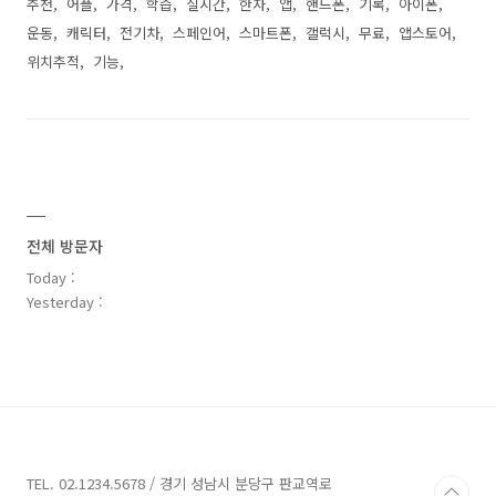
추천
어플
가격
학습
실시간
한자
앱
핸드폰
기록
아이폰
운동
캐릭터
전기차
스페인어
스마트폰
갤럭시
무료
앱스토어
위치추적
기능
전체 방문자
Today :
Yesterday :
TEL. 02.1234.5678 / 경기 성남시 분당구 판교역로