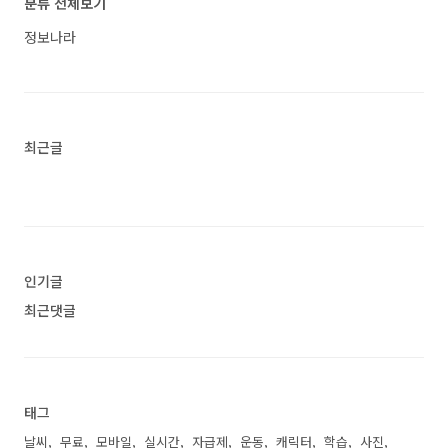
분류 전체보기
코타키나발루 여행 준비물 체크리스트 정보가 궁
금하시다면 따라오세요. 1. 기내용 가방에 넣으
정보나라
면 좋은 여행 준비물 여권: 구 여권이 있다면 같이
가지고 오세요. 여분으로 여권 복사본도 1장 챙기
는 것이 좋습니다.항공권: E 티켓 등 항공에 관련
된 종이를 프린트해서 가지고 오세요.지갑: 가볍
고 동전 주머니가 있는 지갑으로 준비하세요...<
최근글
인기글
최근댓글
태그
날씨
무료
모바일
실시간
자급제
운동
캐릭터
학습
사진