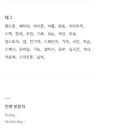
태그
핸드폰
캐릭터
아이폰
어플
운동
위치추적
스펙
한자
추천
기록
성능
색상
무료
앱스토어
앱
전기차
스페인어
가격
사진
학습
스캐너
모바일
기능
갤럭시
공부
실시간
자녀
자급제
스마트폰
날씨
전체 방문자
Today :
Yesterday :