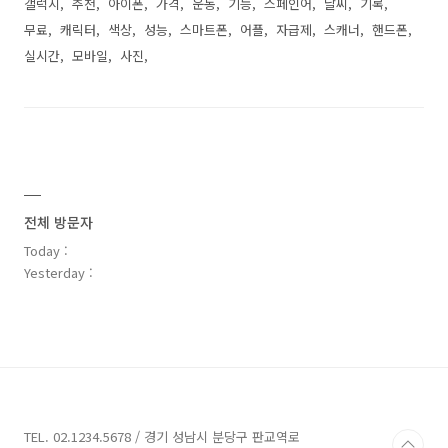
갤럭시
추천
아이폰
가격
운동
기능
스페인어
날씨
기록
무료
캐릭터
색상
성능
스마트폰
어플
자급제
스캐너
핸드폰
실시간
모바일
사진
전체 방문자
Today :
Yesterday :
TEL. 02.1234.5678 / 경기 성남시 분당구 판교역로