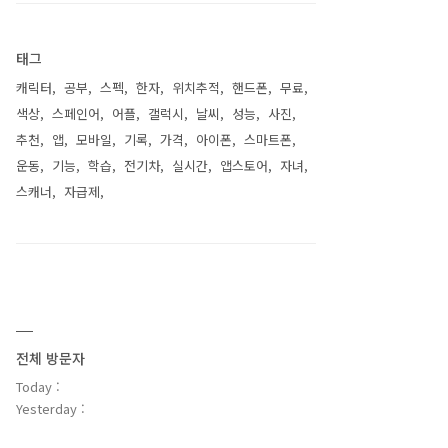
태그
캐릭터
공부
스펙
한자
위치추적
핸드폰
무료
색상
스페인어
어플
갤럭시
날씨
성능
사진
추천
앱
모바일
기록
가격
아이폰
스마트폰
운동
기능
학습
전기차
실시간
앱스토어
자녀
스캐너
자급제
전체 방문자
Today :
Yesterday :