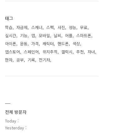
태그
학습
자급제
스캐너
스펙
사진
성능
무료
실시간
기능
앱
모바일
날씨
어플
스마트폰
아이폰
운동
가격
캐릭터
핸드폰
색상
앱스토어
스페인어
위치추적
갤럭시
추천
자녀
한자
공부
기록
전기차
전체 방문자
Today :
Yesterday :